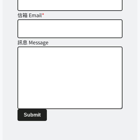
信箱 Email
*
訊息 Message
Submit