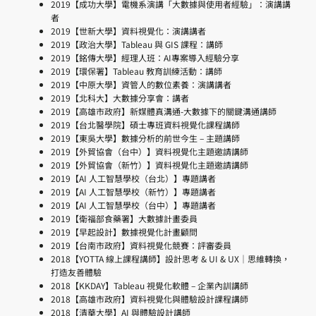
2019【成功大學】電機系演講「大數據與使用者經驗」：演講講
者
2019【世新大學】資料視覺化：演講講者
2019【政治大學】Tableau 與 GIS 課程：講師
2019【銘傳大學】經理人班：AI專案導入經驗分享
2019【環保署】Tableau 教育訓練活動：講師
2019【中原大學】資管人的數位素養：演講講者
2019【北科大】大數據分享會：講者
2019【高雄市政府】新媒體真溝通-大數據下的關鍵溝通講師
2019【台北醫學院】碩士專班資料視覺化課程講師
2019【東吳大學】數據分析的前世今生 – 主題講師
2019【外貿協會（台中）】資料視覺化主題邀請講師
2019【外貿協會（新竹）】資料視覺化主題邀請講師
2019【AI 人工智慧學校（台北）】專題講者
2019【AI 人工智慧學校（新竹）】專題講者
2019【AI 人工智慧學校（台中）】專題講者
2019【衛福部食藥署】大數據計畫委員
2019【早起設計】數據視覺化計畫顧問
2019【台南市政府】資料視覺化競賽：評審委員
2018【YOTTA 線上課程講師】設計思考 & UI & UX｜思維轉換，
打造友善體驗
2018【KKDAY】Tableau 視覺化軟體 – 企業內訓講師
2018【高雄市政府】資料視覺化與體驗設計課程講師
2018【清華大學】AI 與體驗設計講師