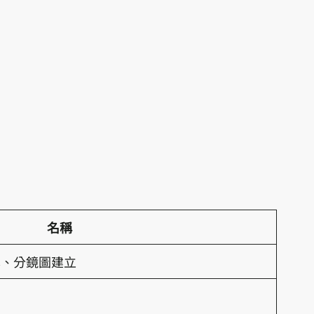
名稱
本、分鏡圖建立