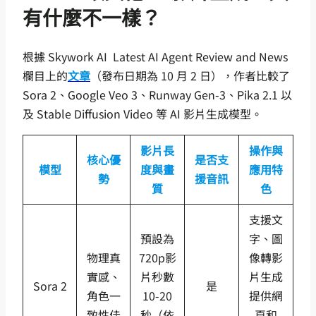
有什麼不一樣？
根據 Skywork AI Latest AI Agent Review and News
欄目上的
文章
（發布日期為 10 月 2 日），作者比較了
Sora 2、Google Veo 3、Runway Gen-3、Pika 2.1 以
及 Stable Diffusion Video 等 AI 影片生成模型。
影片長
操作與
核心優
是否支
模型
度與畫
應用特
勢
援音訊
質
色
支援文
預設為
字、圖
物理真
720p影
像轉影
實感、
片秒數
片生成
Sora 2
是
角色一
10-20
提供網
致性佳
秒（依
頁和