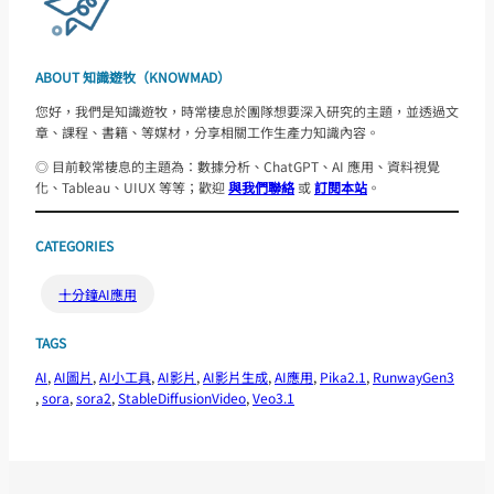
ABOUT 知識遊牧（KNOWMAD）
您好，我們是知識遊牧，時常棲息於團隊想要深入研究的主題，並透過文
章、課程、書籍、等媒材，分享相關工作生產力知識內容。
◎ 目前較常棲息的主題為：數據分析、ChatGPT、AI 應用、資料視覺
化、Tableau、UIUX 等等；歡迎
與我們聯絡
或
訂閱本站
。
CATEGORIES
十分鐘AI應用
TAGS
AI
, 
AI圖片
, 
AI小工具
, 
AI影片
, 
AI影片生成
, 
AI應用
, 
Pika2.1
, 
RunwayGen3
, 
sora
, 
sora2
, 
StableDiffusionVideo
, 
Veo3.1