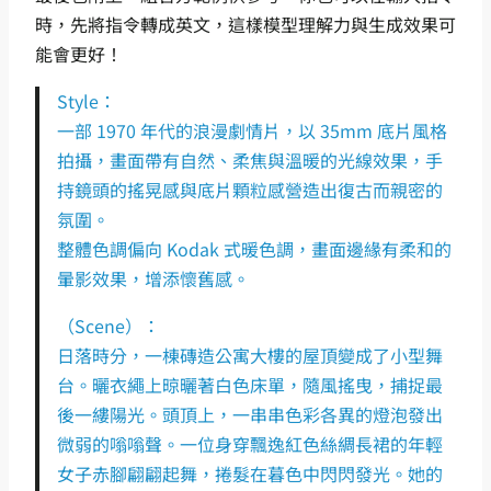
時，先將指令轉成英文，這樣模型理解力與生成效果可
能會更好！
Style：
一部 1970 年代的浪漫劇情片，以 35mm 底片風格
拍攝，畫面帶有自然、柔焦與溫暖的光線效果，手
持鏡頭的搖晃感與底片顆粒感營造出復古而親密的
氛圍。
整體色調偏向 Kodak 式暖色調，畫面邊緣有柔和的
暈影效果，增添懷舊感。
（Scene）：
日落時分，一棟磚造公寓大樓的屋頂變成了小型舞
台。曬衣繩上晾曬著白色床單，隨風搖曳，捕捉最
後一縷陽光。頭頂上，一串串色彩各異的燈泡發出
微弱的嗡嗡聲。一位身穿飄逸紅色絲綢長裙的年輕
女子赤腳翩翩起舞，捲髮在暮色中閃閃發光。她的