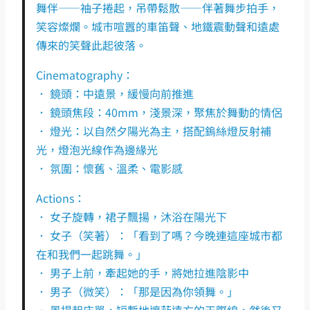
舞伴——袖子捲起，吊帶鬆散——伴著舞步拍手，
笑容燦爛。城市喧囂的車笛聲、地鐵震動聲和遠處
傳來的笑聲此起彼落。
Cinematography：
． 鏡頭：中遠景，緩慢向前推進
． 鏡頭焦段：40mm，淺景深，聚焦於舞動的情侶
． 燈光：以自然夕陽光為主，搭配鎢絲燈反射補
光，燈泡光線作為邊緣光
． 氛圍：懷舊、溫柔、電影感
Actions：
． 女子旋轉，裙子飄揚，沐浴在陽光下
． 女子（笑著）：「看到了嗎？今晚連這座城市都
在和我們一起跳舞。」
． 男子上前，牽起她的手，將她拉進陰影中
． 男子（微笑）：「那是因為你領舞。」
． 風揚起床單，短暫地遮蔽遠方的天際線，然後又