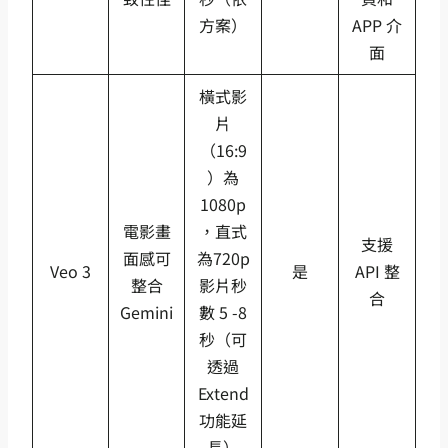
方案）
APP 介
面
橫式影
片
（16:9
）為
1080p
電影畫
，直式
支援
面感可
為720p
Veo 3
是
API 整
整合
影片秒
合
Gemini
數 5 -8
秒（可
透過
Extend
功能延
長）