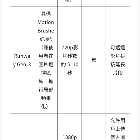
具備
Motion
Brushe
s功能
（讓使
720p影
可透過
Runwa
用者在
片秒數
影片拼
無
y Gen-3
圖片選
約 5–10
接延長
擇區
秒
片段
域，進
行局部
動畫
化）
允許用
戶上傳
1080p
個人圖