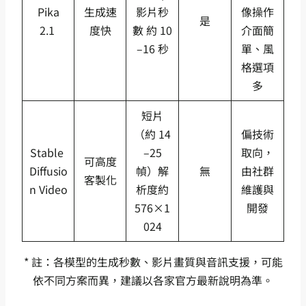
Pika
生成速
影片秒
像操作
是
2.1
度快
數 約 10
介面簡
–16 秒
單、風
格選項
多
短片
（約 14
偏技術
Stable
–25
取向，
可高度
Diffusio
幀）解
無
由社群
客製化
n Video
析度約
維護與
576×1
開發
024
* 註：各模型的生成秒數、影片畫質與音訊支援，可能
依不同方案而異，建議以各家官方最新說明為準。