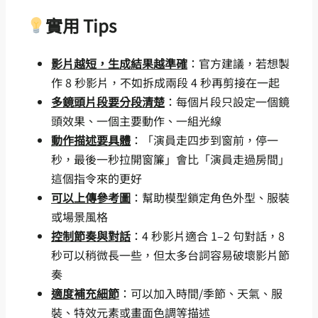
實用 Tips
影片越短，生成結果越準確
：官方建議，若想製
作 8 秒影片，不如拆成兩段 4 秒再剪接在一起
多鏡頭片段要分段清楚
：每個片段只設定一個鏡
頭效果、一個主要動作、一組光線
動作描述要具體
：「演員走四步到窗前，停一
秒，最後一秒拉開窗簾」會比「演員走過房間」
這個指令來的更好
可以上傳參考圖
：幫助模型鎖定角色外型、服裝
或場景風格
控制節奏與對話
：4 秒影片適合 1–2 句對話，8
秒可以稍微長一些，但太多台詞容易破壞影片節
奏
適度補充細節
：可以加入時間/季節、天氣、服
裝、特效元素或畫面色調等描述