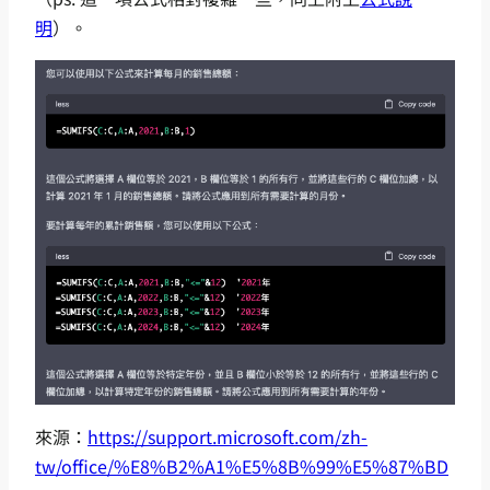
明
）。
來源：
https://support.microsoft.com/zh-
tw/office/%E8%B2%A1%E5%8B%99%E5%87%BD